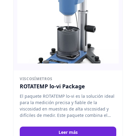
VISCOSÍMETROS
ROTATEMP lo-vi Package
El paquete ROTATEMP lo-vi es la solución ideal
para la medición precisa y fiable de la
viscosidad en muestras de alta viscosidad y
difíciles de medir.
Este paquete combina el
viscosímetro rotacional ROTAVISC lo-vi con el
sistema de alta temperatura ROTATEMP para
Leer más
garantizar un control óptimo de la