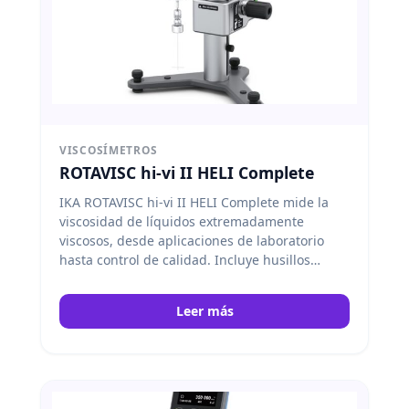
VISCOSÍMETROS
ROTAVISC hi-vi II HELI Complete
IKA ROTAVISC hi-vi II HELI Complete mide la
viscosidad de líquidos extremadamente
viscosos, desde aplicaciones de laboratorio
hasta control de calidad. Incluye husillos
estándar (SP 7-SP 12), protector de husillo,
sensor de temperatura, conectores y soporte
Leer más
HELISTAND con juego de husillos en T.
IKA