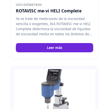
VISCOSÍMETROS
ROTAVISC me-vi HELI Complete
Ya se trate de mediciones de la viscosidad
sencilla o exigentes, IKA ROTAVISC me-vi HELI
Complete determina la viscosidad de líquidos
de viscosidad media en todos los ámbitos de
aplicación, desde el laboratorio hasta el
control de calidad.
El volumen de suministro
Leer más
incluye un juego de husillos estándar (SP 7-SP
12), un protector del husillo, un sensor de
temperatura, un conector rápido, un conector
de gancho y el soporte HELISTAND con juego
de husillos en T. IKA