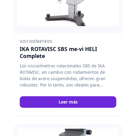
VISCOSÍMETROS
IKA ROTAVISC SBS me-vi HELI
Complete
Los viscosímetros rotacionales SBS de IKA
ROTAVISC, en cambio con rodamientos de
bolas de acero suspendidos, ofrecen gran
robustez. Por lo tanto, son ideales para
aplicaciones de alto rendimiento, además
permiten cambios frecuentes de agujas y
Leer más
funcionan bien en entornos exigentes. IKA