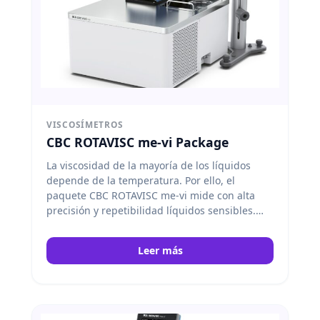
VISCOSÍMETROS
CBC ROTAVISC me-vi Package
La viscosidad de la mayoría de los líquidos
depende de la temperatura. Por ello, el
paquete CBC ROTAVISC me-vi mide con alta
precisión y repetibilidad líquidos sensibles.
Además, combina el viscosímetro rotacional
ROTAVISC me-vi con el baño de circulación CBC
Leer más
VISC lite para un control confiable.
IKA