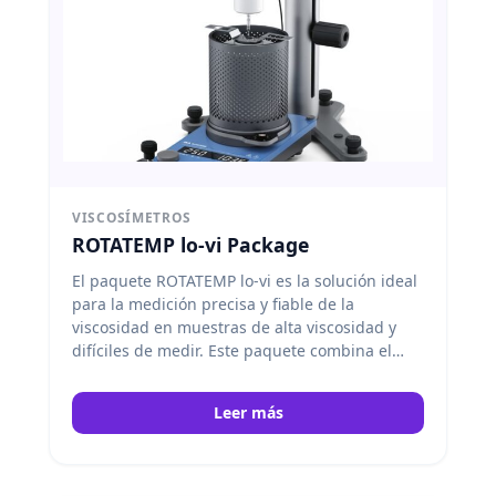
VISCOSÍMETROS
ROTATEMP lo-vi Package
El paquete ROTATEMP lo-vi es la solución ideal
para la medición precisa y fiable de la
viscosidad en muestras de alta viscosidad y
difíciles de medir.
Este paquete combina el
viscosímetro rotacional ROTAVISC lo-vi con el
sistema de alta temperatura ROTATEMP para
Leer más
garantizar un control óptimo de la
temperatura durante el proceso de medición.
IKA