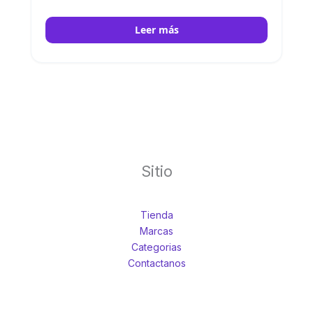
protector de husillo, sensor de temperatura,
conectores y soporte HELISTAND. IKA
Leer más
Sitio
Tienda
Marcas
Categorias
Contactanos