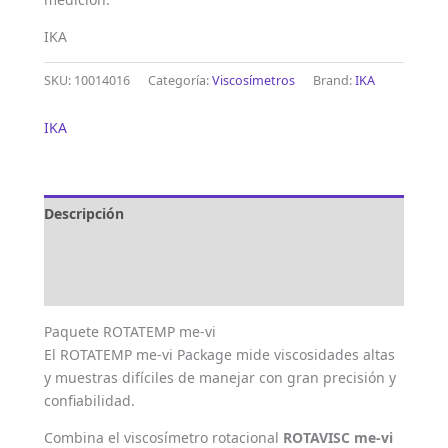
IKA
SKU:
10014016
Categoría:
Viscosímetros
Brand:
IKA
IKA
Descripción
Marca
Valoraciones (0)
Paquete ROTATEMP me-vi
El ROTATEMP me-vi Package mide viscosidades altas
y muestras difíciles de manejar con gran precisión y
confiabilidad.
Combina el viscosímetro rotacional
ROTAVISC me-vi