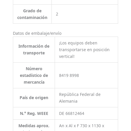
Grado de
2
contaminación
Datos de embalaje/envío
¡Los equipos deben
Información de
transportarse en posición
transporte
vertical!
Número
estadístico de
8419 8998
mercancía
República Federal de
País de origen
Alemania
N.° Reg. WEEE
DE 66812464
Medidas aprox.
An x Al x F 730 x 1130 x