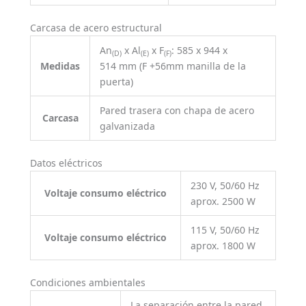
Carcasa de acero estructural
An
x Al
x F
: 585 x 944 x
(D)
(E)
(F)
Medidas
514 mm (F +56mm manilla de la
puerta)
Pared trasera con chapa de acero
Carcasa
galvanizada
Datos eléctricos
230 V, 50/60 Hz
Voltaje consumo eléctrico
aprox. 2500 W
115 V, 50/60 Hz
Voltaje consumo eléctrico
aprox. 1800 W
Condiciones ambientales
La separación entre la pared