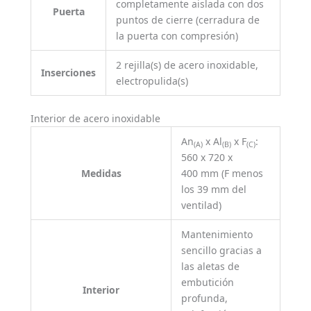
completamente aislada con dos
Puerta
puntos de cierre (cerradura de
la puerta con compresión)
2 rejilla(s) de acero inoxidable,
Inserciones
electropulida(s)
Interior de acero inoxidable
An
x Al
x F
:
(A)
(B)
(C)
560 x 720 x
Medidas
400 mm (F menos
los 39 mm del
ventilad)
Mantenimiento
sencillo gracias a
las aletas de
embutición
Interior
profunda,