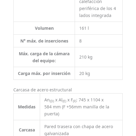
calefacción
periférica de los 4
lados integrada
Volumen
161 l
N° máx. de inserciones
8
Máx. carga de la cámara
210 kg
del equipo:
Carga máx. por inserción
20 kg
Carcasa de acero estructural
An
x Al
x F
: 745 x 1104 x
(D)
(E)
(F)
Medidas
584 mm (F +56mm manilla de la
puerta)
Pared trasera con chapa de acero
Carcasa
galvanizada