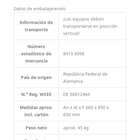
Datos de embalaje/envío
¡Los equipos deben
Información de
transportarse en posición
transporte
vertical!
Número
estadístico de
8419 8998
mercancía
República Federal de
País de origen
Alemania
N.° Reg. WEEE
DE 66812464
Medidas aprox.
An x Al x F 660 x 890 x
incl. cartón
650 mm
Peso neto
aprox. 45 kg