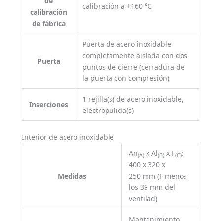
de
calibración a +160 °C
calibración
de fábrica
Puerta de acero inoxidable
completamente aislada con dos
Puerta
puntos de cierre (cerradura de
la puerta con compresión)
1 rejilla(s) de acero inoxidable,
Inserciones
electropulida(s)
Interior de acero inoxidable
An
x Al
x F
:
(A)
(B)
(C)
400 x 320 x
Medidas
250 mm (F menos
los 39 mm del
ventilad)
Mantenimiento