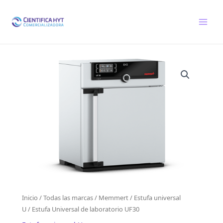
Ir
al
contenido
Inicio
/
Todas las marcas
/
Memmert
/
Estufa universal
U
/ Estufa Universal de laboratorio UF30