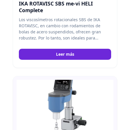
IKA ROTAVISC SBS me-vi HELI
Complete
Los viscosímetros rotacionales SBS de IKA
ROTAVISC, en cambio con rodamientos de
bolas de acero suspendidos, ofrecen gran
robustez. Por lo tanto, son ideales para
aplicaciones de alto rendimiento, además
permiten cambios frecuentes de agujas y
Leer más
funcionan bien en entornos exigentes. IKA