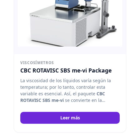
VISCOSÍMETROS
CBC ROTAVISC SBS me-vi Package
La viscosidad de los líquidos varía según la
temperatura; por lo tanto, controlar esta
variable es esencial. Así, el paquete
CBC
ROTAVISC SBS me-vi
se convierte en la
solución ideal para medir con precisión la
viscosidad de muestras sensibles a la
Leer más
temperatura en el laboratorio. IKA