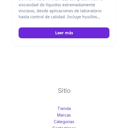
viscosidad de líquidos extremadamente
viscosos, desde aplicaciones de laboratorio
hasta control de calidad. Incluye husillos
estándar (SP 7-SP 12), protector de husillo,
sensor de temperatura, conectores y soporte
Leer más
HELISTAND con juego de husillos en T.
IKA
Sitio
Tienda
Marcas
Categorias