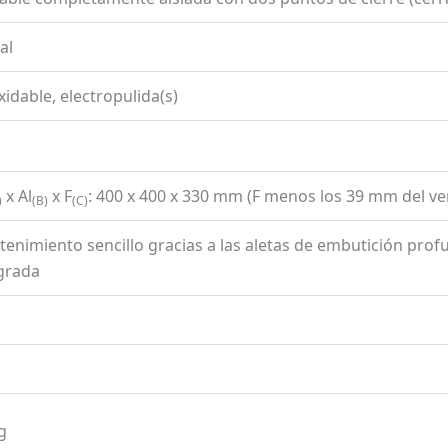
al
oxidable, electropulida(s)
x Al
x F
: 400 x 400 x 330 mm (F menos los 39 mm del ve
)
(B)
(C)
enimiento sencillo gracias a las aletas de embutición profun
grada
g