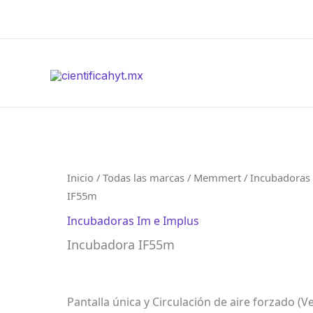
Ir
al
contenido
Inicio
/
Todas las marcas
/
Memmert
/
Incubadoras
IF55m
Incubadoras Im e Implus
Incubadora IF55m
Pantalla única y Circulación de aire forzado 