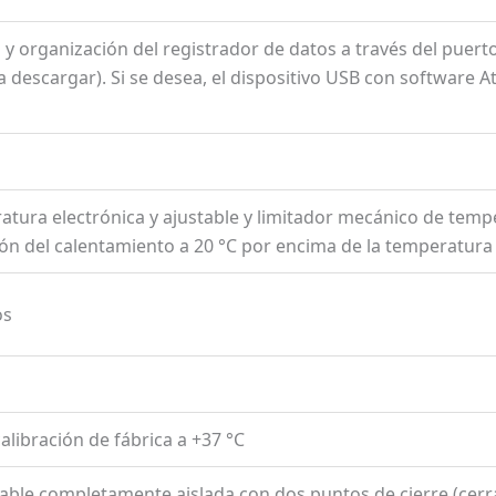
 y organización del registrador de datos a través del puert
ra descargar). Si se desea, el dispositivo USB con softwar
ratura electrónica y ajustable y limitador mecánico de tempe
ión del calentamiento a 20 °C por encima de la temperatur
os
calibración de fábrica a +37 °C
dable completamente aislada con dos puntos de cierre (cer