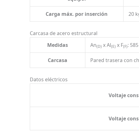
Carga máx. por inserción
20 k
Carcasa de acero estructural
Medidas
An
x Al
x F
: 58
(D)
(E)
(F)
Carcasa
Pared trasera con c
Datos eléctricos
Voltaje con
Voltaje con