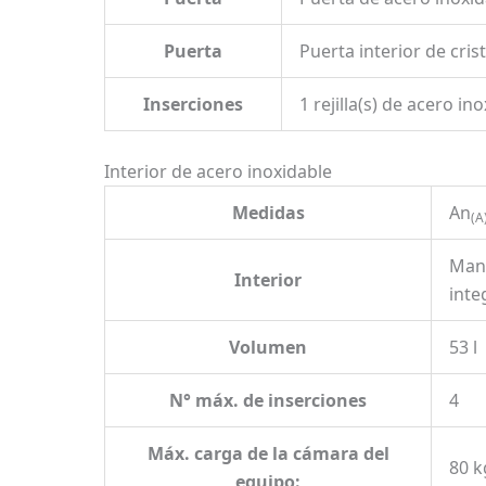
Puerta
Puerta interior de crist
Inserciones
1 rejilla(s) de acero in
Interior de acero inoxidable
Medidas
An
(A
Mant
Interior
inte
Volumen
53 l
N° máx. de inserciones
4
Máx. carga de la cámara del
80 k
equipo: