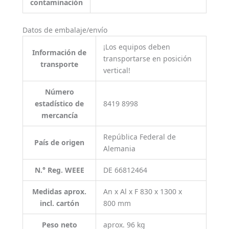
contaminación
Datos de embalaje/envío
¡Los equipos deben
Información de
transportarse en posición
transporte
vertical!
Número
estadístico de
8419 8998
mercancía
República Federal de
País de origen
Alemania
N.° Reg. WEEE
DE 66812464
Medidas aprox.
An x Al x F 830 x 1300 x
incl. cartón
800 mm
Peso neto
aprox. 96 kg