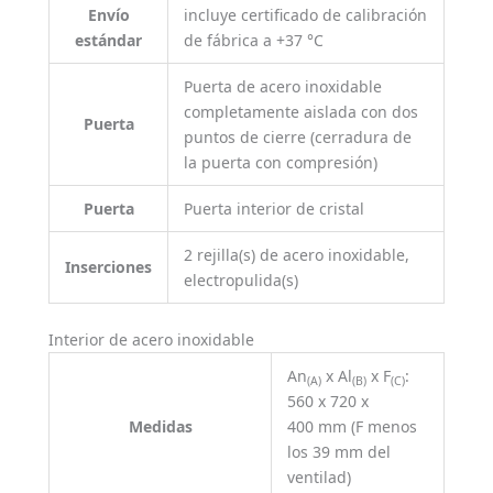
Envío
incluye certificado de calibración
estándar
de fábrica a +37 °C
Puerta de acero inoxidable
completamente aislada con dos
Puerta
puntos de cierre (cerradura de
la puerta con compresión)
Puerta
Puerta interior de cristal
2 rejilla(s) de acero inoxidable,
Inserciones
electropulida(s)
Interior de acero inoxidable
An
x Al
x F
:
(A)
(B)
(C)
560 x 720 x
Medidas
400 mm (F menos
los 39 mm del
ventilad)