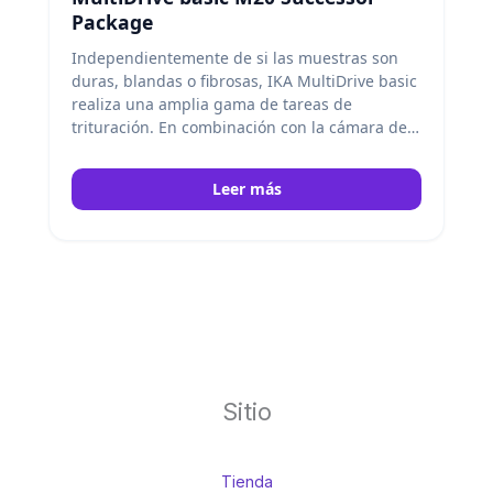
Package
Independientemente de si las muestras son
duras, blandas o fibrosas, IKA MultiDrive basic
realiza una amplia gama de tareas de
trituración. En combinación con la cámara de
molienda MI 250-S MultiDrive basic es
especialmente adecuada para la molienda en
Leer más
seco de sustancias duras y quebradizas. IKA
Sitio
Tienda