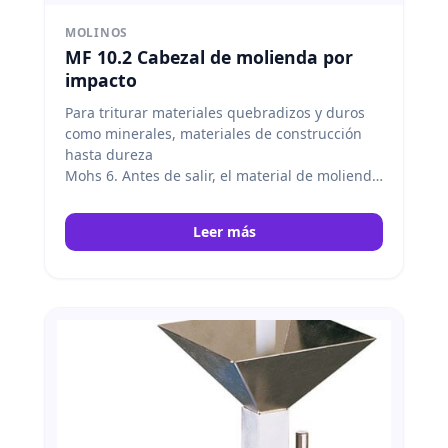
MOLINOS
MF 10.2 Cabezal de molienda por
impacto
Para triturar materiales quebradizos y duros
como minerales, materiales de construcción
hasta dureza
Mohs 6. Antes de salir, el material de molienda
pasa por un tamiz. Este tamiz puede
intercambiarse
Leer más
por otros con orificios de diferentes tamaño
(no incluidos en el suministro). IKA