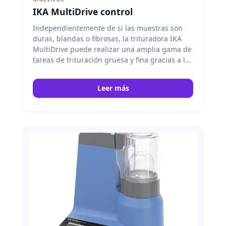
IKA MultiDrive control
Independientemente de si las muestras son
duras, blandas o fibrosas, la trituradora IKA
MultiDrive puede realizar una amplia gama de
tareas de trituración gruesa y fina gracias a la
variedad de recipientes disponibles.
MultiDrive control mezcla, tritura y también
Leer más
está equipada con un recipiente de dispersión
y un tubo desechable. Dispone de una interfaz
USB para facilitar el accionamiento y la
documentación. IKA