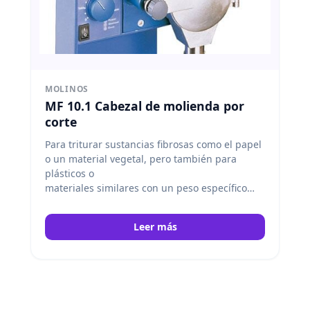
MOLINOS
MF 10.1 Cabezal de molienda por
corte
Para triturar sustancias fibrosas como el papel
o un material vegetal, pero también para
plásticos o
materiales similares con un peso específico
reducido. Antes de salir, el material de
molienda pasa
Leer más
por un tamiz. Este tamiz puede intercambiarse
por otros con orificios de diferentes tamaño
(no incluidos en el suministro). Así, por
ejemplo, el material de molienda puede
recogerse en un recipiente de esmerilado
estándar NS 29. IKA