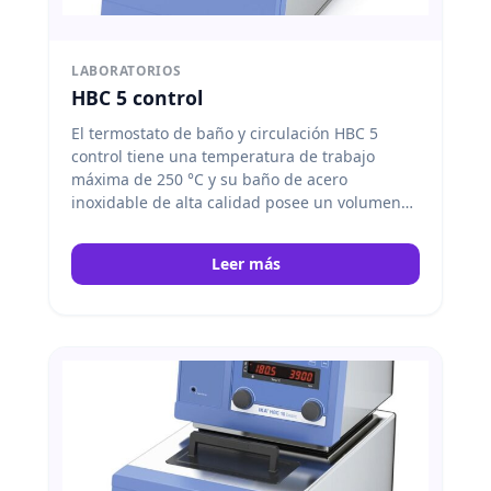
LABORATORIOS
HBC 5 control
El termostato de baño y circulación HBC 5
control tiene una temperatura de trabajo
máxima de 250 °C y su baño de acero
inoxidable de alta calidad posee un volumen
de llenado de 5 – 7 litros. La pantalla gráfica
TFT en color muestra todos los datos
Leer más
relevantes del proceso. Con solo pulsar un
botón, el usuario puede pasar de la regulación
interna a la externa. El sofisticado aislamiento
del aparato posibilita unos tiempos de
calentamiento sumamente cortos. La
navegación de menú mediante pulsadores y
mandos giratorios, en varios idiomas y asistida
por imágenes, es sencilla y segura. IKA