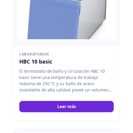
LABORATORIOS
HBC 10 basic
El termostato de baño y circulación HBC 10
basic tiene una temperatura de trabajo
máxima de 250 °C y su baño de acero
inoxidable de alta calidad posee un volumen
de llenado de 7,5 – 10,5 litros. La gran
superficie del radiador garantiza un
Leer más
intercambio térmico óptimo y un
calentamiento uniforme del fluido. El
sofisticado aislamiento del aparato posibilita
unos tiempos de calentamiento sumamente