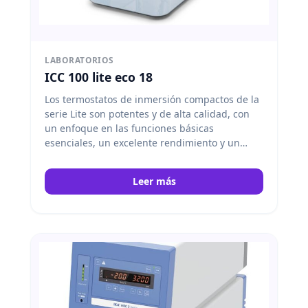
LABORATORIOS
ICC 100 lite eco 18
Los termostatos de inmersión compactos de la
serie Lite son potentes y de alta calidad, con
un enfoque en las funciones básicas
esenciales, un excelente rendimiento y un
funcionamiento eficiente. El ICC 100 Lite es
apto para templar líquidos hasta 100 °C y para
Leer más
circulación interna.
Para que la configuración
de su sistema de control de temperatura sea lo
más sencilla posible, IKA ofrece paquetes
listos para conectar con todos los accesorios
necesarios.
IKA