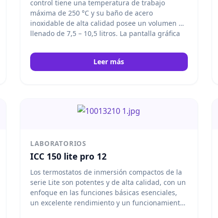
control tiene una temperatura de trabajo
máxima de 250 °C y su baño de acero
inoxidable de alta calidad posee un volumen de
llenado de 7,5 – 10,5 litros. La pantalla gráfica
TFT en color muestra todos los datos relevantes
del proceso. Con solo pulsar un botón, el
Leer más
usuario puede pasar de la regulación interna a
la externa. El sofisticado aislamiento del
aparato posibilita unos tiempos de
calentamiento sumamente cortos. La
navegación de menú mediante pulsadores y
mandos giratorios, en varios idiomas y asistida
por imágenes, es sencilla y segura. IKA
LABORATORIOS
ICC 150 lite pro 12
Los termostatos de inmersión compactos de la
serie Lite son potentes y de alta calidad, con un
enfoque en las funciones básicas esenciales,
un excelente rendimiento y un funcionamiento
eficiente.
El ICC 150 Lite es adecuado para