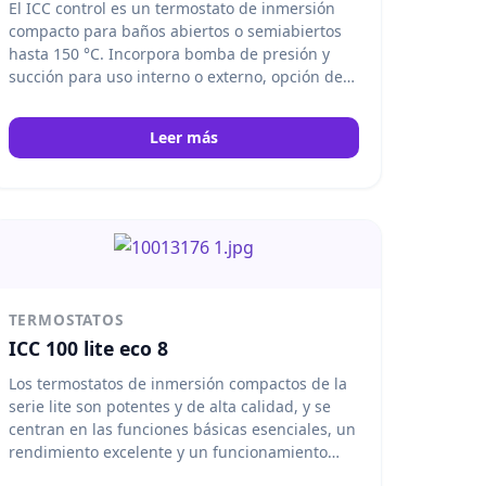
El ICC control es un termostato de inmersión
compacto para baños abiertos o semiabiertos
hasta 150 °C. Incorpora bomba de presión y
succión para uso interno o externo, opción de
refrigeración, memoria de 10 programas, asa
ergonómica y pantalla TFT intuitiva. IKA
Leer más
TERMOSTATOS
ICC 100 lite eco 8
Los termostatos de inmersión compactos de la
serie lite son potentes y de alta calidad, y se
centran en las funciones básicas esenciales, un
rendimiento excelente y un funcionamiento
eficaz. El ICC 100 lite es adecuado para