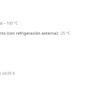
l – 100 °C
o (con refrigeración externa):
-25 °C
:
±0,05 K