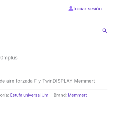
Iniciar sesión
Buscar
30mplus
n de aire forzada F y TwinDISPLAY Memmert
oría:
Estufa universal Um
Brand:
Memmert