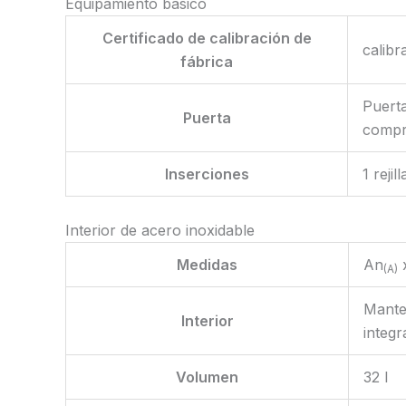
Equipamiento básico
Certificado de calibración de
calibr
fábrica
Puerta
Puerta
compr
Inserciones
1 reji
Interior de acero inoxidable
Medidas
An
x
(A)
Manten
Interior
integr
Volumen
32 l