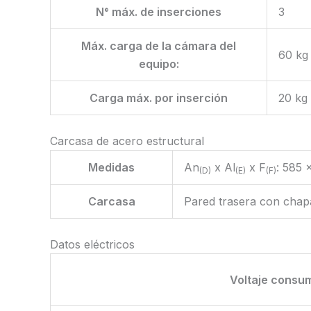
N° máx. de inserciones
3
Máx. carga de la cámara del
60 kg
equipo:
Carga máx. por inserción
20 kg
Carcasa de acero estructural
Medidas
An
x Al
x F
: 585 
(D)
(E)
(F)
Carcasa
Pared trasera con chap
Datos eléctricos
Voltaje consum