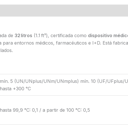
zada de
32 litros
(1.1 ft³), certificada como
dispositivo médic
ecta para entornos médicos, farmacéuticos e I+D. Está fabri
lados.
mín. 5 (UN/UNplus/UNm/UNmplus) mín. 10 (UF/UFplus/U
hasta +300 °C
hasta 99,9 °C: 0,1 / a partir de 100 °C: 0,5