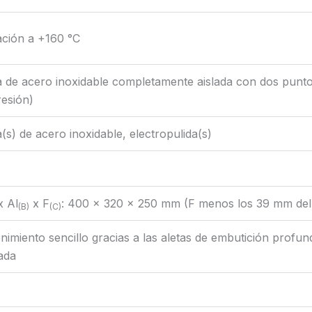
ación a +160 °C
 de acero inoxidable completamente aislada con dos puntos
esión)
lla(s) de acero inoxidable, electropulida(s)
 Al
x F
: 400 x 320 x 250 mm (F menos los 39 mm del 
(B)
(C)
imiento sencillo gracias a las aletas de embutición profund
ada