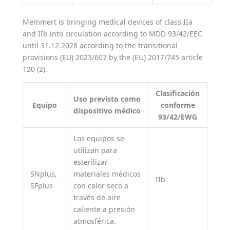
Memmert is bringing medical devices of class IIa
and IIb into circulation according to MDD 93/42/EEC
until 31.12.2028 according to the transitional
provisions (EU) 2023/607 by the (EU) 2017/745 article
120 (2).
Clasificación
Uso previsto como
Equipo
conforme
dispositivo médico
93/42/EWG
Los equipos se
utilizan para
esterilizar
SNplus,
materiales médicos
IIb
SFplus
con calor seco a
través de aire
caliente a presión
atmosférica.