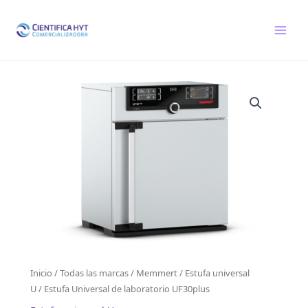
Ir
al
contenido
Inicio
/
Todas las marcas
/
Memmert
/
Estufa universal
U
/ Estufa Universal de laboratorio UF30plus