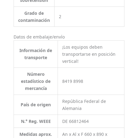
sobretensión
Grado de
2
contaminación
Datos de embalaje/envío
¡Los equipos deben
Información de
transportarse en posición
transporte
vertical!
Número
estadístico de
8419 8998
mercancía
República Federal de
País de origen
Alemania
N.° Reg. WEEE
DE 66812464
Medidas aprox.
An x Al x F 660 x 890 x