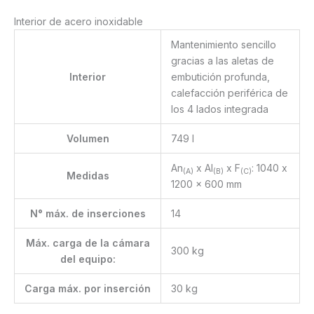
Interior de acero inoxidable
Mantenimiento sencillo
gracias a las aletas de
Interior
embutición profunda,
calefacción periférica de
los 4 lados integrada
Volumen
749 l
An
x Al
x F
: 1040 x
(A)
(B)
(C)
Medidas
1200 x 600 mm
N° máx. de inserciones
14
Máx. carga de la cámara
300 kg
del equipo:
Carga máx. por inserción
30 kg