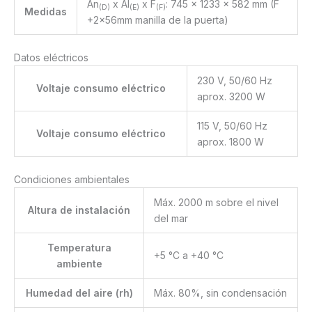
An
x Al
x F
: 745 x 1233 x 582 mm (F
(D)
(E)
(F)
Medidas
+2x56mm manilla de la puerta)
Datos eléctricos
230 V, 50/60 Hz
Voltaje consumo eléctrico
aprox. 3200 W
115 V, 50/60 Hz
Voltaje consumo eléctrico
aprox. 1800 W
Condiciones ambientales
Máx. 2000 m sobre el nivel
Altura de instalación
del mar
Temperatura
+5 °C a +40 °C
ambiente
Humedad del aire (rh)
Máx. 80%, sin condensación