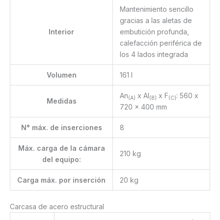
Mantenimiento sencillo
gracias a las aletas de
Interior
embutición profunda,
calefacción periférica de
los 4 lados integrada
Volumen
161 l
An
x Al
x F
: 560 x
(A)
(B)
(C)
Medidas
720 x 400 mm
N° máx. de inserciones
8
Máx. carga de la cámara
210 kg
del equipo:
Carga máx. por inserción
20 kg
Carcasa de acero estructural