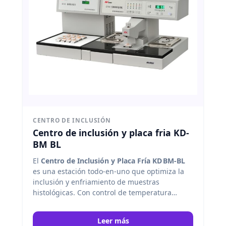
CENTRO DE INCLUSIÓN
Centro de inclusión y placa fria KD-
BM BL
El
Centro de Inclusión y Placa Fría KD BM‑BL
es una estación todo‑en‑uno que optimiza la
inclusión y enfriamiento de muestras
histológicas. Con control de temperatura
preciso, calefacción flexible de múltiples zonas
y módulos independientes, permite un
Leer más
procesamiento rápido, seguro y uniforme de