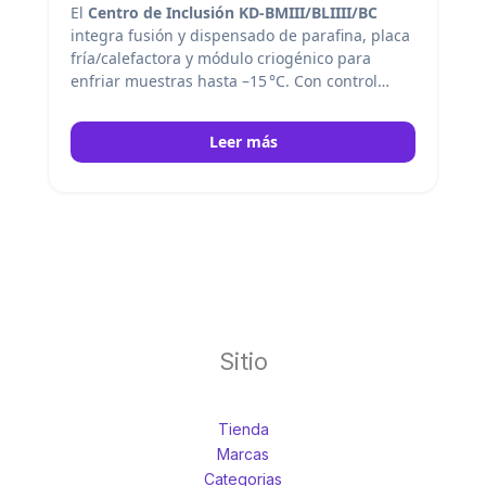
El
Centro de Inclusión KD‑BMIII/BLIΙII/BC
integra fusión y dispensado de parafina, placa
fría/calefactora y módulo criogénico para
enfriar muestras hasta –15 °C. Con control
táctil y pedal opcional, cinco zonas
calefactadas independientes, memoria
Leer más
automática y flujo de parafina preciso, permite
un procesamiento seguro, eficiente y cómodo
de múltiples muestras en laboratorios de
histología.
Kedee
Sitio
Tienda
Marcas
Categorias