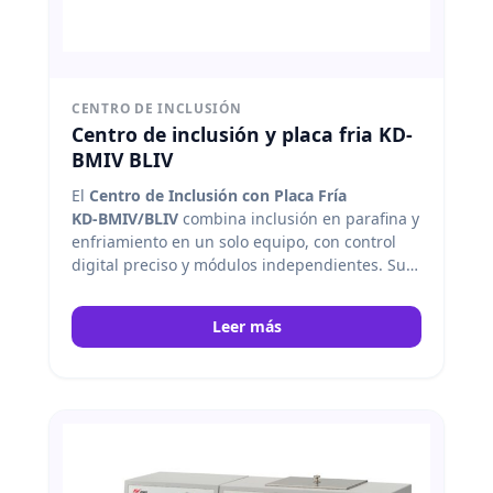
CENTRO DE INCLUSIÓN
Centro de inclusión y placa fria KD-
BMIV BLIV
El
Centro de Inclusión con Placa Fría
KD‑BMIV/BLIV
combina inclusión en parafina y
enfriamiento en un solo equipo, con control
digital preciso y módulos independientes. Su
pantalla OLED, calefacción PID flexible, flujo de
parafina estable y diseño ergonómico
Leer más
permiten un procesamiento seguro, rápido y
eficiente de tejidos, adaptable a distintos flujos
de trabajo histológicos. Kedee