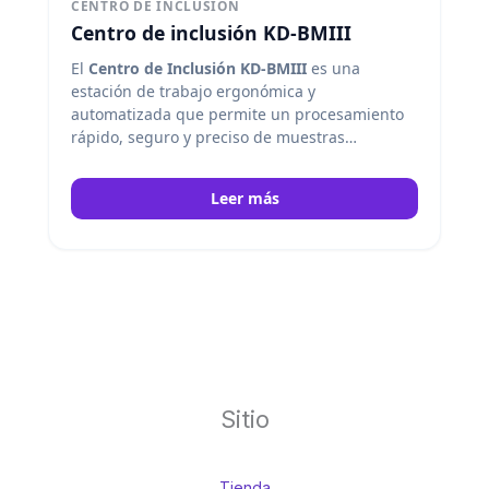
CENTRO DE INCLUSIÓN
Centro de inclusión KD-BMIII
El
Centro de Inclusión KD-BMIII
es una
estación de trabajo ergonómica y
automatizada que permite un procesamiento
rápido, seguro y preciso de muestras
parafínicas, con control digital, calefacción
uniforme y flujo de cera de gran capacidad.
Leer más
Kedee
Sitio
Tienda