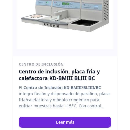
CENTRO DE INCLUSIÓN
Centro de inclusión, placa fria y
calefactora KD-BMIII BLIII BC
El
Centro de Inclusión KD‑BMIII/BLIΙII/BC
integra fusión y dispensado de parafina, placa
fría/calefactora y módulo criogénico para
enfriar muestras hasta –15 °C. Con control
táctil y pedal opcional, cinco zonas
calefactadas independientes, memoria
Leer más
automática y flujo de parafina preciso, permite