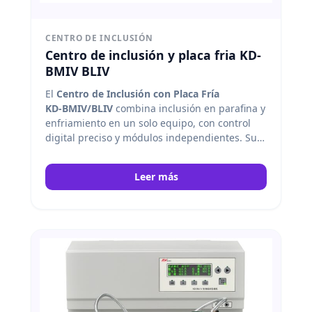
CENTRO DE INCLUSIÓN
Centro de inclusión y placa fria KD-
BMIV BLIV
El
Centro de Inclusión con Placa Fría
KD‑BMIV/BLIV
combina inclusión en parafina y
enfriamiento en un solo equipo, con control
digital preciso y módulos independientes. Su
pantalla OLED, calefacción PID flexible, flujo de
parafina estable y diseño ergonómico
Leer más
permiten un procesamiento seguro, rápido y
eficiente de tejidos, adaptable a distintos flujos
de trabajo histológicos. Kedee