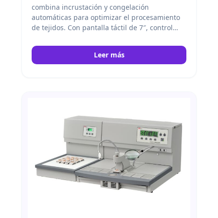
combina incrustación y congelación
automáticas para optimizar el procesamiento
de tejidos. Con pantalla táctil de 7″, control
inteligente, calefacción PID de ocho zonas,
flujo de cera ajustable y refrigeración por
Leer más
semiconductores, garantiza precisión,
eficiencia y seguridad en laboratorios
histológicos. Kedee