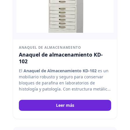
ANAQUEL DE ALMACENAMIENTO
Anaquel de almacenamiento KD-
102
El
Anaquel de Almacenamiento KD-102
es un
mobiliario robusto y seguro para conservar
bloques de parafina en laboratorios de
histología y patología. Con estructura metálica
duradera, cajones amplios y divisiones
móviles, permite una organización eficiente de
Leer más
hasta 11,000 bloques, optimizando espacio y
facilitando el acceso a las muestras. Kedee