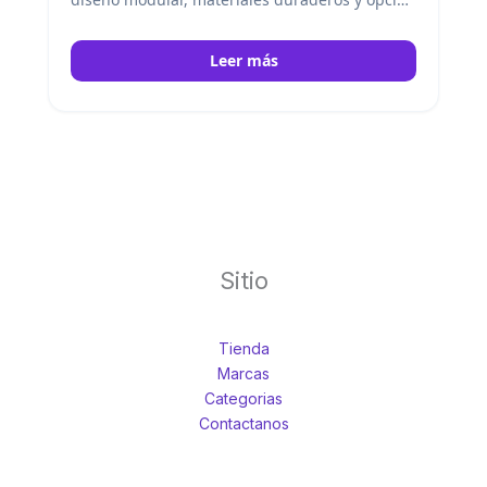
de cerradura, facilita el acceso y conservación
de muestras en laboratorios de alto volumen.
Leer más
Kedee
Sitio
Tienda
Marcas
Categorias
Contactanos