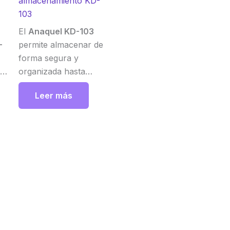
almacenamiento KD-
103
El
Anaquel KD-103
-
permite almacenar de
forma segura y
ra
organizada hasta
e
9,000 hojas de secado
Leer más
y bloques histológicos,
con divisiones móviles
.
y cajones amplios que
facilitan el acceso y la
trazabilidad en
laboratorios. Kedee
e