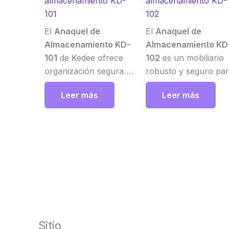
almacenamiento KD-
almacenamiento KD-
101
102
El
Anaquel de
El
Anaquel de
Almacenamiento KD-
Almacenamiento KD
101
de Kedee ofrece
102
es un mobiliario
organización segura y
robusto y seguro pa
eficiente de
conservar bloques d
Leer más
Leer más
portaobjetos y
parafina en
muestras histológicas.
laboratorios de
Con diseño modular,
histología y patología
materiales duraderos y
Con estructura
opción de cerradura,
metálica duradera,
facilita el acceso y
cajones amplios y
conservación de
divisiones móviles,
muestras en
permite una
laboratorios de alto
organización eficient
volumen. Kedee
de hasta 11,000
Sitio