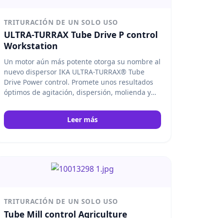
TRITURACIÓN DE UN SOLO USO
ULTRA-TURRAX Tube Drive P control
Workstation
Un motor aún más potente otorga su nombre al
nuevo dispersor IKA ULTRA-TURRAX® Tube
Drive Power control. Promete unos resultados
óptimos de agitación, dispersión, molienda y
homogeneización, y está especialmente
indicado para el procesamiento seguro de
Leer más
muestras infecciosas, tóxicas o de olor intenso.
IKA
TRITURACIÓN DE UN SOLO USO
Tube Mill control Agriculture