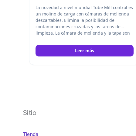
La novedad a nivel mundial Tube Mill control es
un molino de carga con cámaras de molienda
descartables. Elimina la posibilidad de
contaminaciones cruzadas y las tareas de
limpieza. La cámara de molienda y la tapa son
transparentes para que los ensayos de
molienda puedan ser observados en todo
Leer más
momento. IKA
Sitio
Tienda