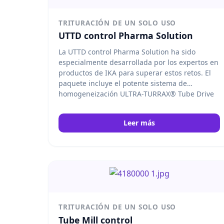
TRITURACIÓN DE UN SOLO USO
UTTD control Pharma Solution
La UTTD control Pharma Solution ha sido
especialmente desarrollada por los expertos en
productos de IKA para superar estos retos.
El
paquete incluye el potente sistema de
homogeneización ULTRA-TURRAX® Tube Drive
P control, que ha sido diseñado para uso
universal. En combinación con los recipientes
Leer más
de mezcla desechables con disco de disolución
(DIS-300-S-M con una capacidad de 300 ml),
este sistema garantiza una conminución
óptima y una disolución completa de
comprimidos y cápsulas en diversos
disolventes. IKA
TRITURACIÓN DE UN SOLO USO
Tube Mill control