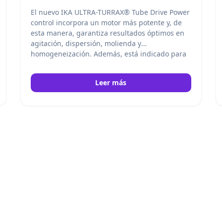
El nuevo IKA ULTRA-TURRAX® Tube Drive Power
control incorpora un motor más potente y, de
esta manera, garantiza resultados óptimos en
agitación, dispersión, molienda y
homogeneización. Además, está indicado para
procesar con seguridad muestras infecciosas,
tóxicas o de olor intenso. IKA
Leer más