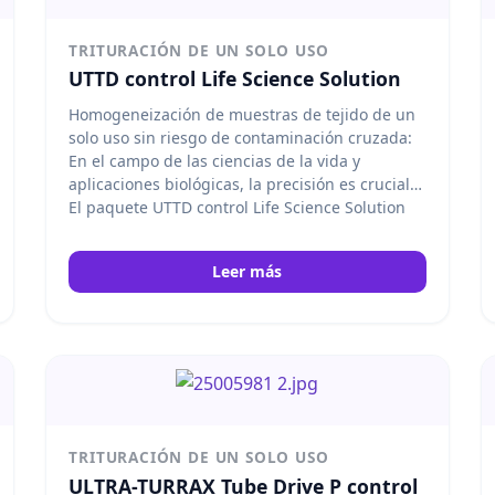
TRITURACIÓN DE UN SOLO USO
UTTD control Life Science Solution
Homogeneización de muestras de tejido de un
solo uso sin riesgo de contaminación cruzada:
En el campo de las ciencias de la vida y
aplicaciones biológicas, la precisión es crucial.
El paquete UTTD control Life Science Solution
ha sido especialmente diseñado por los
expertos en productos de IKA para responder a
Leer más
los retos críticos de la homogeneización de
muestras de tejido, cartílago y hueso:
conminución homogénea de las muestras y
protección contra la contaminación cruzada.
IKA
TRITURACIÓN DE UN SOLO USO
ULTRA-TURRAX Tube Drive P control