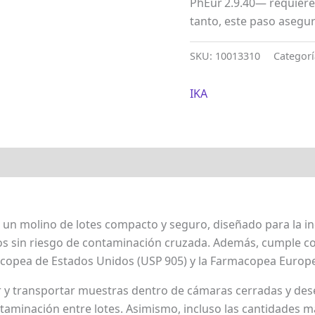
PhEur 2.9.40— requiere
tanto, este paso asegur
SKU:
10013310
Categor
IKA
s un molino de lotes compacto y seguro, diseñado para la in
s sin riesgo de contaminación cruzada. Además, cumple c
acopea de Estados Unidos (USP 905) y la Farmacopea Europea
 y transportar muestras dentro de cámaras cerradas y dese
ontaminación entre lotes. Asimismo, incluso las cantidade