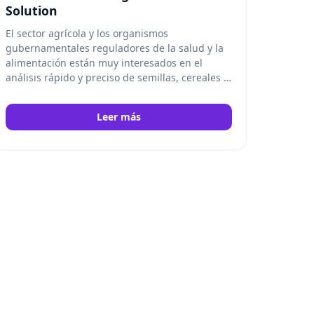
Solution
El sector agrícola y los organismos
gubernamentales reguladores de la salud y la
alimentación están muy interesados en el
análisis rápido y preciso de semillas, cereales y
alimentos. A los laboratorios de estos sectores
se les plantea el reto de moler eficazmente
Leer más
semillas y granos sin riesgo de contaminación
cruzada durante el proceso de molienda o la
transferencia del material de muestra a los
recipientes de almacenamiento. Además,
resulta difícil moler con garantías cantidades
muy pequeñas de muestras con la mayoría de
los molinos de mesa de laboratorio. IKA