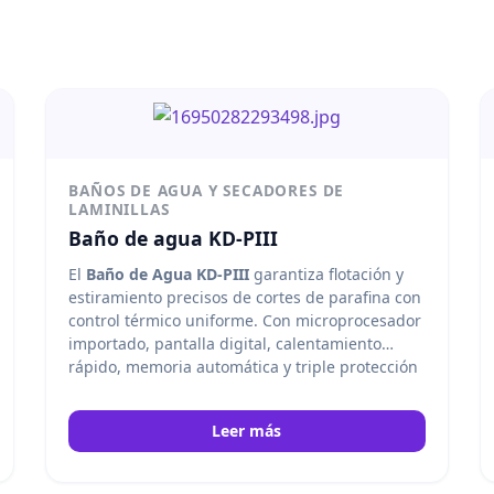
BAÑOS DE AGUA Y SECADORES DE
LAMINILLAS
Baño de agua KD-PIII
El
Baño de Agua KD-PIII
garantiza flotación y
estiramiento precisos de cortes de parafina con
control térmico uniforme. Con microprocesador
importado, pantalla digital, calentamiento
rápido, memoria automática y triple protección
contra sobrecalentamiento, asegura eficiencia y
seguridad en laboratorios de histología,
Leer más
clínicos e investigación. Kedee