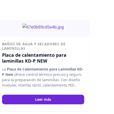
BAÑOS DE AGUA Y SECADORES DE
LAMINILLAS
Placa de calentamiento para
laminillas KD-P NEW
La
Placa de Calentamiento para Laminillas KD-
P New
ofrece control térmico preciso y seguro
para la preparación de laminillas. Con diseño
modular, interfaz táctil, calentamiento PID
inteligente y triple protección, facilita procesos
eficientes y uniformes en laboratorios clínicos e
Leer más
investigación. Kedee