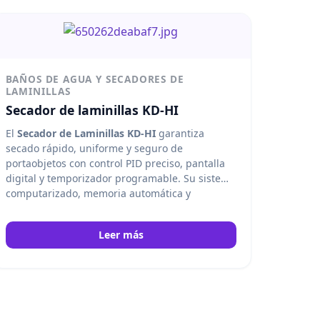
BAÑOS DE AGUA Y SECADORES DE
LAMINILLAS
Secador de laminillas KD-HI
El
Secador de Laminillas KD-HI
garantiza
secado rápido, uniforme y seguro de
portaobjetos con control PID preciso, pantalla
digital y temporizador programable. Su sistema
computarizado, memoria automática y
construcción resistente lo hacen ideal para
laboratorios de histología, patología y análisis
Leer más
clínico. Kedee