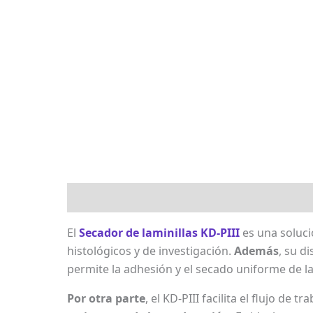
Descripción
Marca
Valoraciones (0)
El
Secador de laminillas KD‑PIII
es una soluci
histológicos y de investigación.
Además
, su d
permite la adhesión y el secado uniforme de las
Por otra parte
, el KD‑PIII facilita el flujo de 