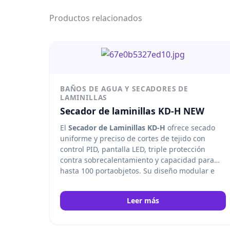
Productos relacionados
BAÑOS DE AGUA Y SECADORES DE
LAMINILLAS
Secador de laminillas KD-H NEW
El
Secador de Laminillas KD-H
ofrece secado
uniforme y preciso de cortes de tejido con
control PID, pantalla LED, triple protección
contra sobrecalentamiento y capacidad para
hasta 100 portaobjetos. Su diseño modular e
independiente optimiza espacio y eficiencia en
laboratorios de histología, patología y análisis
Leer más
clínico. Kedee