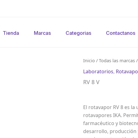
Tienda
Marcas
Categorias
Contactanos
Inicio
/
Todas las marcas
Laboratorios
,
Rotavapo
RV 8 V
El rotavapor RV 8 es la
rotavapores IKA. Permit
farmacéutico y biotecno
desarrollo, producción 