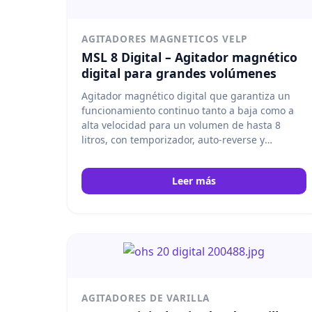
AGITADORES MAGNETICOS VELP
MSL 8 Digital – Agitador magnético
digital para grandes volúmenes
Agitador magnético digital que garantiza un
funcionamiento continuo tanto a baja como a
alta velocidad para un volumen de hasta 8
litros, con temporizador, auto-reverse y
SpeedServo. La solución ideal para aplicaciones
de agitación de laboratorio de gran capacidad
Leer más
en ciencias de la vida y farmacéutica. Velp
AGITADORES DE VARILLA