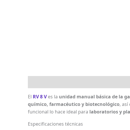
Descripción
Marca
Valoraciones (0)
El
RV 8 V
es la
unidad manual básica de la g
químico, farmacéutico y biotecnológico
, as
funcional lo hace ideal para
laboratorios y pl
Especificaciones técnicas