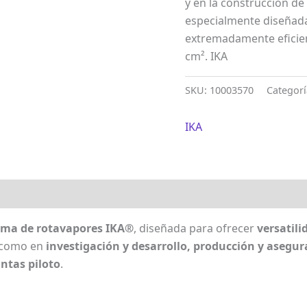
y en la construcción de 
especialmente diseñad
extremadamente eficien
cm². IKA
SKU:
10003570
Categor
IKA
ama de rotavapores IKA®
, diseñada para ofrecer
versatili
í como en
investigación y desarrollo, producción y asegur
antas piloto
.