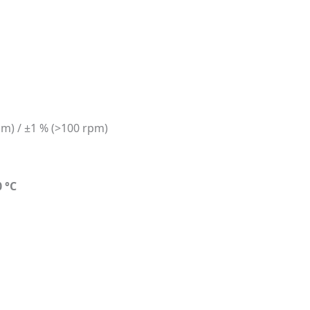
pm) / ±1 % (>100 rpm)
 °C