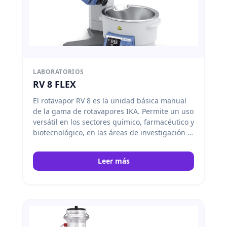
LABORATORIOS
RV 8 FLEX
El rotavapor RV 8 es la unidad básica manual
de la gama de rotavapores IKA. Permite un uso
versátil en los sectores químico, farmacéutico y
biotecnológico, en las áreas de investigación y
desarrollo, producción y aseguramiento de la
calidad, en laboratorios y en la construcción de
Leer más
plantas. Los indicadores digitales de velocidad
de rotación y de temperatura del baño de
calentamiento permiten un control óptimo de
todos los procesos de destilación. IKA