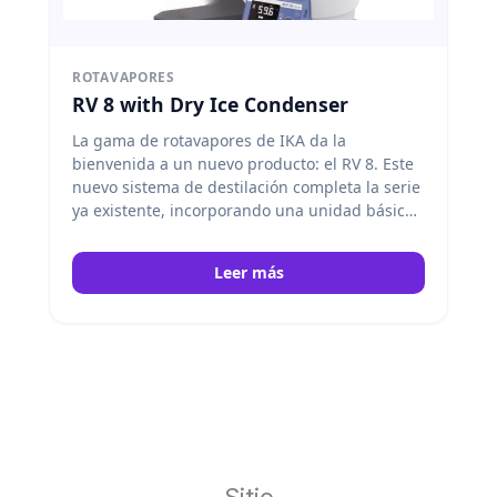
ROTAVAPORES
RV 8 with Dry Ice Condenser
La gama de rotavapores de IKA da la
bienvenida a un nuevo producto: el RV 8. Este
nuevo sistema de destilación completa la serie
ya existente, incorporando una unidad básica
funcional. El elevador manual con diseño apto
para diestros y zurdos permite el
Leer más
posicionamiento exacto de los accesorios de
vidrio. Los indicadores digitales de velocidad
de rotación y de temperatura del baño de
calentamiento permiten un control óptimo de
todos los procesos de destilación. IKA
Sitio