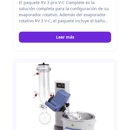
El paquete RV 3 pro V-C Complete es la
solución completa para la configuración de su
evaporador rotativo.
Además del evaporador
rotativo RV 3 V-C, el paquete incluye el baño
calefactor HB eco con una capacidad de 4 litros
y un rango de temperatura de calentamiento
Leer más
de RT a 99 °C, un conjunto de condensador
vertical de vidrio revestido de alta eficiencia
con matraz de evaporación y recolección de 1L,
así como la bomba de vacío VACSTAR digital
con controlador de vacío VC 10 lite y el
recirculador de enfriamiento RC 2 lite. IKA