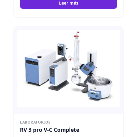
Leer más
Además, incorpora un nuevo mecanismo que
facilita cambiar los matraces de evaporación.
IKA
LABORATORIOS
RV 3 pro V-C Complete