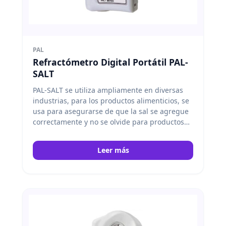
PAL
Refractómetro Digital Portátil PAL-
SALT
PAL-SALT se utiliza ampliamente en diversas
industrias, para los productos alimenticios, se
usa para asegurarse de que la sal se agregue
correctamente y no se olvide para productos
como pan, bolas de arroz y congelados. Para
uso industrial, se usa para pruebas de
Leer más
resistencia a la sal para automóviles y
similares. Atago