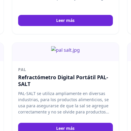
Leer más
PAL
Refractómetro Digital Portátil PAL-
SALT
PAL-SALT se utiliza ampliamente en diversas
industrias, para los productos alimenticios, se
usa para asegurarse de que la sal se agregue
correctamente y no se olvide para productos
como pan, bolas de arroz y congelados. Para
uso industrial, se usa para pruebas de
Leer más
resistencia a la sal para automóviles y