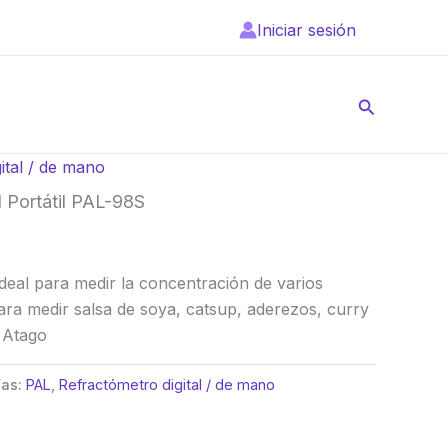
Iniciar sesión
Buscar
ital / de mano
l Portátil PAL-98S
ideal para medir la concentración de varios
ra medir salsa de soya, catsup, aderezos, curry
 Atago
ías:
PAL
,
Refractómetro digital / de mano