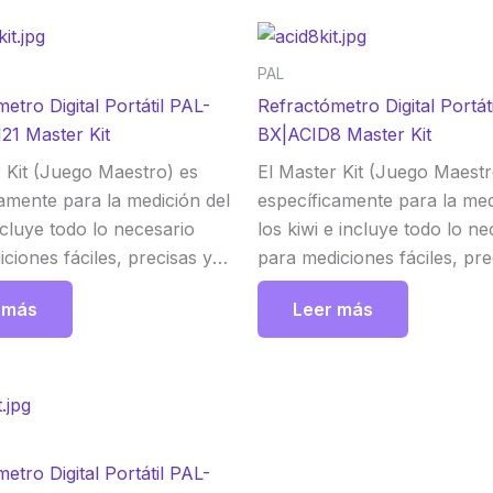
PAL
etro Digital Portátil PAL-
Refractómetro Digital Portát
21 Master Kit
BX|ACID8 Master Kit
 Kit (Juego Maestro) es
El Master Kit (Juego Maestr
amente para la medición del
específicamente para la med
cluye todo lo necesario
los kiwi e incluye todo lo ne
ciones fáciles, precisas y
para mediciones fáciles, pre
l Master Kit viene con una
exactas. El Master Kit vien
 más
Leer más
un vasos, y un cuchara de
escala, un vasos, y un cuc
Atago
medida. Atago
etro Digital Portátil PAL-