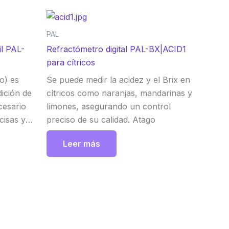
PAL
il PAL-
Refractómetro digital PAL-BX|ACID1
para cítricos
o) es
Se puede medir la acidez y el Brix en
ición de
cítricos como naranjas, mandarinas y
cesario
limones, asegurando un control
cisas y
preciso de su calidad. Atago
e con una
Leer más
hara de