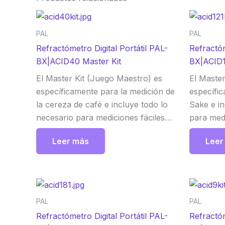
PAL
PAL
Refractómetro Digital Portátil PAL-
Refractóm
BX|ACID40 Master Kit
BX|ACID1
El Master Kit (Juego Maestro) es
El Master
específicamente para la medición de
específic
la cereza de café e incluye todo lo
Sake e in
necesario para mediciones fáciles
para medi
Atago
exactas.E
Leer más
Leer
escala, 
medida. 
PAL
PAL
Refractómetro Digital Portátil PAL-
Refractóm