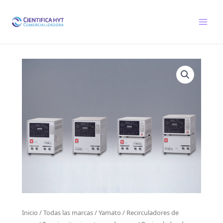
Ir
al
contenido
Inicio
/
Todas las marcas
/
Yamato
/
Recirculadores de