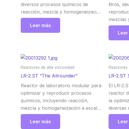
diversos procesos químicos de
litros, id
reacción, mezcla y homogeneización
reproduc
a escala de laboratorio.
mezclas 
Leer más
El sistema se caracteriza ante todo
agitador 
Leer
por los alojamientos del eje de
segura d
agitación, que permite transmitir de
invertir 
forma segura el elevado torque de
mejora l
los motores. En las conexiones libres
acuosas.
de la tapa del reactor pueden
Reactores de alta viscosidad
Reactores 
montarse dispersores (ULTRA-
LR-2.ST “The Allrounder”
LR-2.ST 
TURRAX®) y sensores de
Reactor de laboratorio modular para
El LR-2.S
temperatura, entre otros accesorios.
optimizar y reproducir procesos
reactor d
IKA
químicos, incluyendo reacción,
la optimi
mezcla y homogeneización a escala
diversas 
de laboratorio. Cuenta con
como par
Leer más
Leer
alojamientos del eje de agitación para
homogene