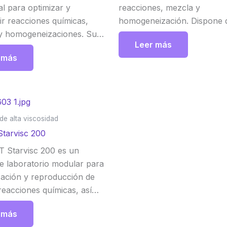
eal para optimizar y
reacciones, mezcla y
ir reacciones químicas,
homogeneización. Dispone 
y homogeneizaciones. Su
alojamientos de eje de agita
Leer más
permite una transferencia
transmitir alto torque de m
 más
el par motor y, además,
segura y conexiones en la 
el sentido de rotación, lo que
dispersores y sensores. IKA
a mezcla de soluciones
 IKA
de alta viscosidad
Starvisc 200
T Starvisc 200 es un
e laboratorio modular para
zación y reproducción de
reacciones químicas, así
a procesos de mezclado y
 más
ización a escala de