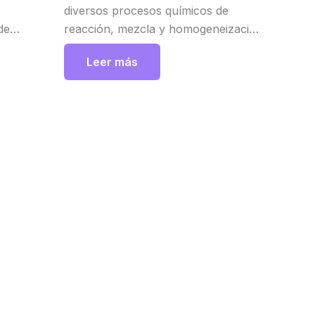
diversos procesos químicos de
de
reacción, mezcla y homogeneización
ción para
a escala de laboratorio.
Leer más
anera
El sistema se caracteriza ante todo
tapa para
por los alojamientos del eje de
agitación, que permite transmitir de
forma segura el elevado torque de
los motores. IKA