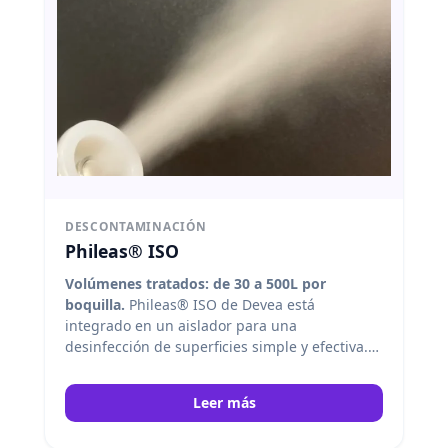
DESCONTAMINACIÓN
Phileas® ISO
Volúmenes tratados: de 30 a 500L por
boquilla.
Phileas® ISO de Devea está
integrado en un aislador para una
desinfección de superficies simple y efectiva.
DEVEA
Leer más