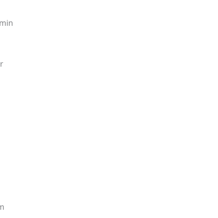
/min
r
pm