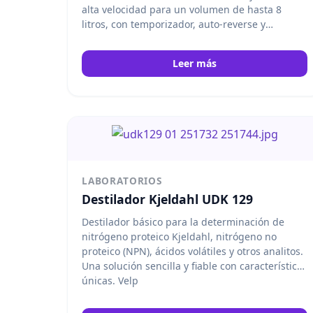
alta velocidad para un volumen de hasta 8
litros, con temporizador, auto-reverse y
SpeedServo. La solución ideal para aplicaciones
de agitación de laboratorio de gran capacidad
Leer más
en ciencias de la vida y farmacéutica. Velp
LABORATORIOS
Destilador Kjeldahl UDK 129
Destilador básico para la determinación de
nitrógeno proteico Kjeldahl, nitrógeno no
proteico (NPN), ácidos volátiles y otros analitos.
Una solución sencilla y fiable con características
únicas. Velp