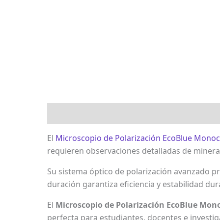
Descripción
Marca
Valoraciones (0)
El
Microscopio de Polarización EcoBlue Mono
requieren observaciones detalladas de minerale
Su sistema óptico de polarización avanzado p
duración garantiza eficiencia y estabilidad d
El
Microscopio de Polarización EcoBlue Mon
perfecta para estudiantes, docentes e investi