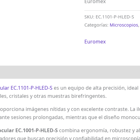
Euromex
SKU:
EC.1101-P-HLED-S
Categorías:
Microscopios
Euromex
cular EC.1101-P-HLED-S
es un equipo de alta precisión, idea
s, cristales y otras muestras birefringentes.
roporciona imágenes nítidas y con excelente contraste. La 
urante sesiones prolongadas, mientras que el diseño monocu
ocular EC.1001-P-HLED-S
combina ergonomía, robustez y alt
gadores que buscan precisión y confiabilidad en microscopía