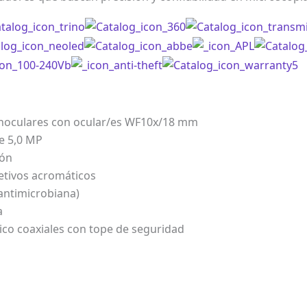
inoculares con ocular/es WF10x/18 mm
e 5,0 MP
ión
etivos acromáticos
antimicrobiana)
a
o coaxiales con tope de seguridad