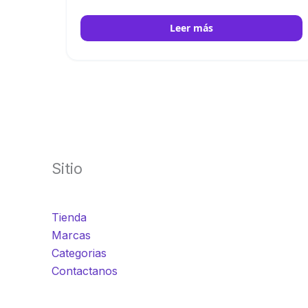
NeoLED™ de 3 W. Con control inteligente de la
luz. Euromex
Leer más
Sitio
Tienda
Marcas
Categorias
Contactanos