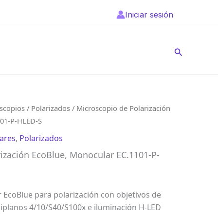
Iniciar sesión
Buscar
scopios
/
Polarizados
/ Microscopio de Polarización
101-P-HLED-S
ares
,
Polarizados
ización EcoBlue, Monocular EC.1101-P-
EcoBlue para polarización con objetivos de
iplanos 4/10/S40/S100x e iluminación H-LED