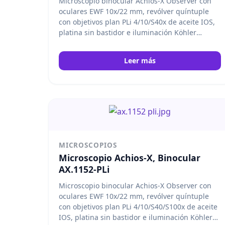
Microscopio binocular Achios-X Observer con
oculares EWF 10x/22 mm, revólver quíntuple
con objetivos plan PLi 4/10/S40x de aceite IOS,
platina sin bastidor e iluminación Köhler
NeoLED™ de 3 W. Con control inteligente de la
luz. Euromex
Leer más
MICROSCOPIOS
Microscopio Achios-X, Binocular
AX.1152-PLi
Microscopio binocular Achios-X Observer con
oculares EWF 10x/22 mm, revólver quíntuple
con objetivos plan PLi 4/10/S40/S100x de aceite
IOS, platina sin bastidor e iluminación Köhler