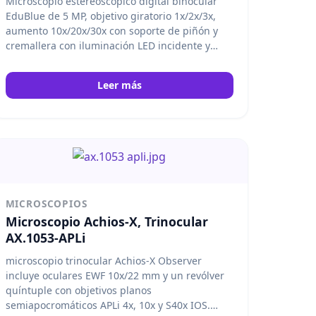
Microscopio estereoscópico digital binocular
EduBlue de 5 MP, objetivo giratorio 1x/2x/3x,
aumento 10x/20x/30x con soporte de piñón y
cremallera con iluminación LED incidente y
transmitida inalámbrica. Euromex
Leer más
MICROSCOPIOS
Microscopio Achios-X, Trinocular
AX.1053-APLi
microscopio trinocular Achios-X Observer
incluye oculares EWF 10x/22 mm y un revólver
quíntuple con objetivos planos
semiapocromáticos APLi 4x, 10x y S40x IOS.