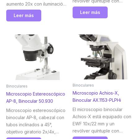
revólver quíntuple con
aumento 20x con iluminación
objetivos planos
incidente y transmitida de 10
Leer más
semiapocromáticos APLi
Leer más
W Euromex
4/10/S40/S100x de aceite
IOS, platina sin bastidor e
iluminación Köhler NeoLED™
de 3 W. Con control
inteligente de la luz. Euromex
Binoculares
Binoculares
Microscopio Achios-X,
Microscopio Estereoscópico
Binocular AX.1153-PLPHi
AP-8, Binocular 50.930
El microscopio binocular
Microscopio estereoscópico
Achios-X está equipado con
binocular AP-8, cabezal con
EWF 10x/22 mm y un
tubos inclinados a 45°,
revólver quíntuple con
objetivo giratorio 2x/4x,
objetivos IOS de aceite
aumento 20x/40x,