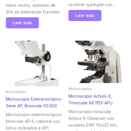
revólver quíntuple con
tubos rectos, aumento de
objetivos planos
20x sin iluminación Euromex
Leer más
semiaprocromáticos APLi
Leer más
4/10/S40x IOS, platina sin
bastidor e iluminación Köhler
NeoLED™ de 3 W. Con
control inteligente de la luz.
Euromex
Microscopios
Binoculares
Microscopio Achios-X,
Microscopio Estereoscópico
Trinocular AX.1153-APLi
Serie AP, Binocular 50.920
Microscopio trinocular
Microscopio estereoscópico
Achios-X Observer con
binocular AP-5, cabezal con
oculares EWF 10x/22 mm,
tubos inclinados a 45°,