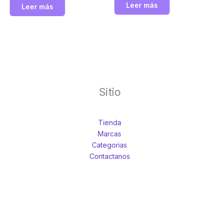
Leer más
Leer más
PLPHi 10x, 20x, S40x y
iluminación incidente y
S100x de fase plan. Incluye
transmitida de 10 W. Euromex
una platina sin bastidor y un
sistema de iluminación Köhler
NeoLED™ de 3 W. Además,
cuenta con control
inteligente de luz para un
ajuste rápido y preciso.
Sitio
Euromex
Tienda
Marcas
Categorias
Contactanos