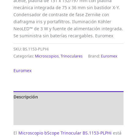
aceite, platina de 131 x 152/197 mm con platina
mecánica integrada de 75 x 36 mm sin bastidor X-Y.
Condensador de contraste de fase Zernike con
diafragma iris y portafiltros. Iluminación Köhler
NeoLED™ de 3 W y fuente de alimentación integrada.
Se suministra sin baterías recargables. Euromex
SKU:
BS.1153-PLPHi
Categorías:
Microscopios
,
Trinoculares
Brand:
Euromex
Euromex
Descripción
Marca
Valoraciones (0)
El
Microscopio bScope Trinocular BS.1153-PLPHi
está