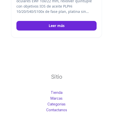
oculares EWF 10x/22 mm, revólver quíntuple
con objetivos IOS de aceite PLPHi
10/20/S40/S100x de fase plan, platina sin
bastidor e iluminación Köhler NeoLED™ de 3
W. Con control inteligente de la luz. Euromex
Leer más
Sitio
Tienda
Marcas
Categorias
Contactanos