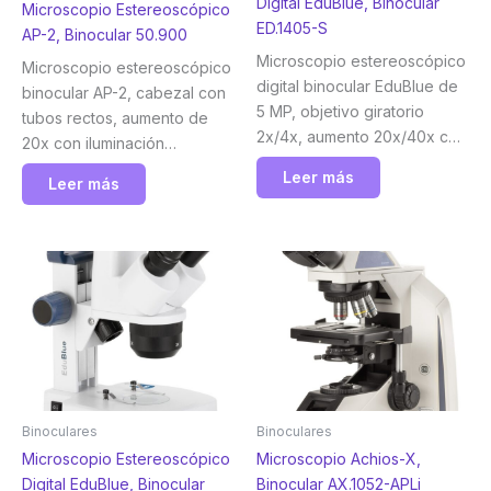
Digital EduBlue, Binocular
Microscopio Estereoscópico
ED.1405-S
AP-2, Binocular 50.900
Microscopio estereoscópico
Microscopio estereoscópico
digital binocular EduBlue de
binocular AP-2, cabezal con
5 MP, objetivo giratorio
tubos rectos, aumento de
2x/4x, aumento 20x/40x con
20x con iluminación
soporte de piñón y
incidente de 10 W Euromex
Leer más
Leer más
cremallera con iluminación
LED incidente y transmitida
inalámbrica. Euromex
Binoculares
Binoculares
Microscopio Estereoscópico
Microscopio Achios-X,
Digital EduBlue, Binocular
Binocular AX.1052-APLi