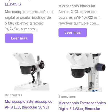
ED.1505-S
Microscopio binocular
Microscopio estereoscópico
Achios-X Observer con
digital binocular EduBlue de
oculares EWF 10x/22 mm,
5 MP, objetivo giratorio
revólver quíntuple con
1x/2x/3x, aumento
objetivos planos
Leer más
10x/20x/30x con soporte de
semiaprocromáticos APLi
Leer más
piñón y cremallera con
4/10/S40x IOS, platina sin
iluminación LED incidente y
bastidor e iluminación Köhler
transmitida inalámbrica.
NeoLED™ de 3 W. Con
Euromex
control inteligente de la luz.
Euromex
Binoculares
Binoculares
Microscopio Estereoscópico
Microscopio Estereoscópico
AP-8 LED, Binocular 50.931
Digital EduBlue, Binocular