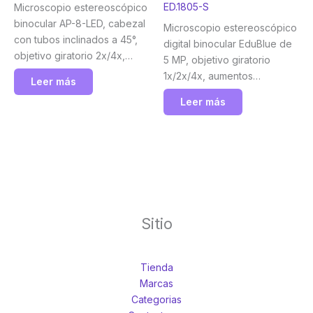
ED.1805-S
Microscopio estereoscópico
binocular AP-8-LED, cabezal
Microscopio estereoscópico
con tubos inclinados a 45°,
digital binocular EduBlue de
objetivo giratorio 2x/4x,
5 MP, objetivo giratorio
aumentos 20x/40x,
1x/2x/4x, aumentos
Leer más
iluminación LED incidente y
10x/20x/40x con soporte de
Leer más
transmitida inalámbrica.
piñón y cremallera con
Euromex
iluminación LED incidente y
transmitida inalámbrica.
Euromex
Sitio
Tienda
Marcas
Categorias