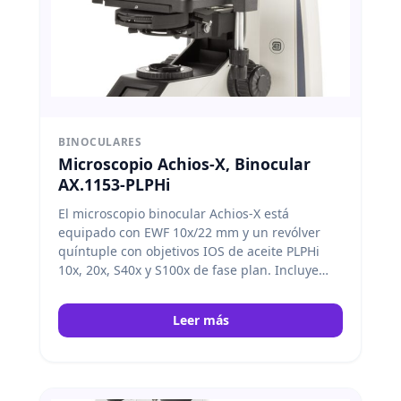
BINOCULARES
Microscopio Achios-X, Binocular
AX.1153-PLPHi
El microscopio binocular Achios-X está
equipado con EWF 10x/22 mm y un revólver
quíntuple con objetivos IOS de aceite PLPHi
10x, 20x, S40x y S100x de fase plan. Incluye
una platina sin bastidor y un sistema de
iluminación Köhler NeoLED™ de 3 W. Además,
Leer más
cuenta con control inteligente de luz para un
ajuste rápido y preciso. Euromex