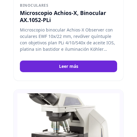
BINOCULARES
Microscopio Achios-X, Binocular
AX.1052-PLi
Microscopio binocular Achios-X Observer con
oculares EWF 10x/22 mm, revólver quíntuple
con objetivos plan PLi 4/10/S40x de aceite IOS,
platina sin bastidor e iluminación Köhler
NeoLED™ de 3 W. Con control inteligente de la
luz. Euromex
Leer más