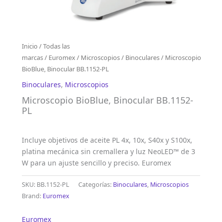
Inicio
/
Todas las
marcas
/
Euromex
/
Microscopios
/
Binoculares
/ Microscopio
BioBlue, Binocular BB.1152-PL
Binoculares
,
Microscopios
Microscopio BioBlue, Binocular BB.1152-
PL
Incluye objetivos de aceite PL 4x, 10x, S40x y S100x,
platina mecánica sin cremallera y luz NeoLED™ de 3
W para un ajuste sencillo y preciso. Euromex
SKU:
BB.1152-PL
Categorías:
Binoculares
,
Microscopios
Brand:
Euromex
Euromex