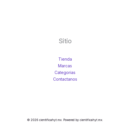
aplicaciones que precisen
de agitación de grandes
volúmenes en sectores
como el biólogico,
farmacéutico,
Sitio
biofarmacéutico y
nutracéutica. Velp
Tienda
Marcas
Categorias
Contactanos
© 2026 cientificahyt.mx. Powered by cientificahyt.mx.