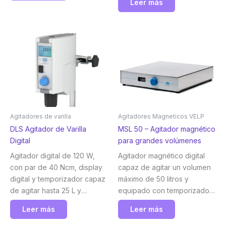
Leer más
características únicas. Velp
temporizador Velp
Agitadores de varilla
Agitadores Magneticos VELP
DLS Agitador de Varilla
MSL 50 – Agitador magnético
Digital
para grandes volúmenes
Agitador digital de 120 W,
Agitador magnético digital
con par de 40 Ncm, display
capaz de agitar un volumen
digital y temporizador capaz
máximo de 50 litros y
de agitar hasta 25 L y
equipado con temporizador,
viscosidad de 25,000. Velp
retroceso automático y
Leer más
Leer más
bloqueo de seguridad. La
solución ideal para