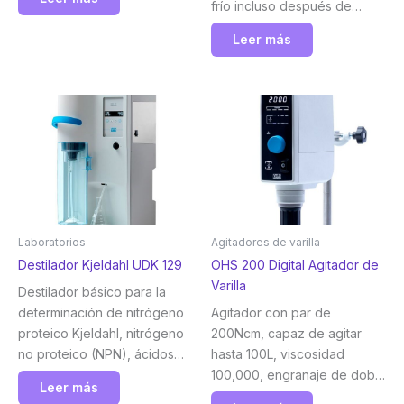
frío incluso después de
varios días de uso continuo.
Leer más
Velp
Laboratorios
Agitadores de varilla
Destilador Kjeldahl UDK 129
OHS 200 Digital Agitador de
Varilla
Destilador básico para la
determinación de nitrógeno
Agitador con par de
proteico Kjeldahl, nitrógeno
200Ncm, capaz de agitar
no proteico (NPN), ácidos
hasta 100L, viscosidad
volátiles y otros analitos. Una
100,000, engranaje de doble
Leer más
solución sencilla y fiable con
velocidad, pantalla digital y