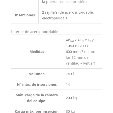
la puerta con compresión)
2 rejilla(s) de acero inoxidable,
Inserciones
electropulida(s)
Interior de acero inoxidable
An
x Al
x F
:
(A)
(B)
(C)
1040 x 1200 x
Medidas
600 mm (F menos
los 32 mm del
ventilad – Peltier)
Volumen
749 l
N° máx. de inserciones
14
Máx. carga de la cámara
200 kg
del equipo:
Carga máx. por inserción
30 kg