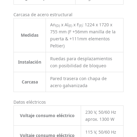
Carcasa de acero estructural
An
x Al
x F
: 1224 x 1720 x
(D)
(E)
(F)
755 mm (F +56mm manilla de la
Medidas
puerta & +111mm elementos
Peltier)
Ruedas para desplazamientos
Instalación
con posibilidad de bloqueo
Pared trasera con chapa de
Carcasa
acero galvanizada
Datos eléctricos
230 V, 50/60 Hz
Voltaje consumo eléctrico
aprox. 1300 W
115 V, 50/60 Hz
Voltaje consumo eléctrico