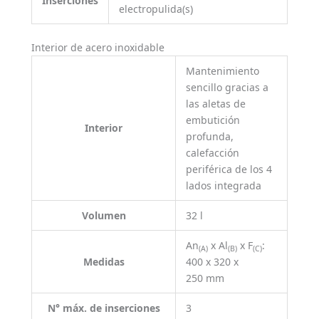
Inserciones
electropulida(s)
Interior de acero inoxidable
Mantenimiento
sencillo gracias a
las aletas de
embutición
Interior
profunda,
calefacción
periférica de los 4
lados integrada
Volumen
32 l
An
x Al
x F
:
(A)
(B)
(C)
Medidas
400 x 320 x
250 mm
N° máx. de inserciones
3