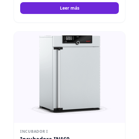
Leer más
INCUBADOR I
Incubadora IN160