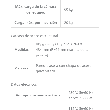
Máx. carga de la cámara
60 kg
del equipo:
Carga máx. por inserción
20 kg
Carcasa de acero estructural
An
x Al
x F
: 585 x 704 x
(D)
(E)
(F)
Medidas
434 mm (F +56mm manilla de la
puerta)
Pared trasera con chapa de acero
Carcasa
galvanizada
Datos eléctricos
230 V, 50/60 Hz
Voltaje consumo eléctrico
aprox. 1600 W
115 V, 50/60 Hz