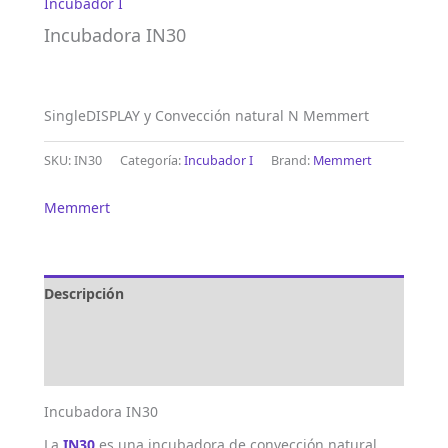
Incubador I
Incubadora IN30
SingleDISPLAY y Convección natural N Memmert
SKU:
IN30
Categoría:
Incubador I
Brand:
Memmert
Memmert
Descripción
Marca
Valoraciones (0)
Incubadora IN30
La
IN30
es una incubadora de convección natural