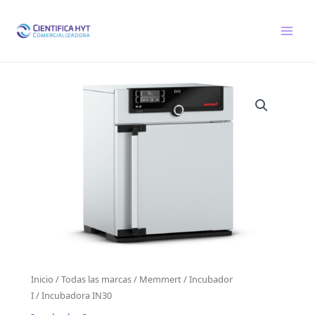
Ir
al
contenido
Inicio
/
Todas las marcas
/
Memmert
/
Incubador
I
/ Incubadora IN30