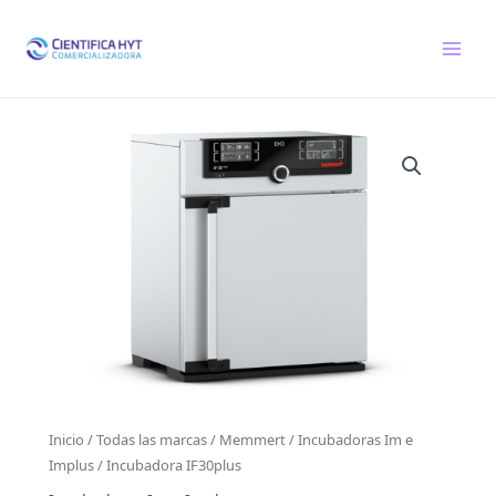
Ir
al
contenido
Inicio
/
Todas las marcas
/
Memmert
/
Incubadoras Im e
Implus
/ Incubadora IF30plus