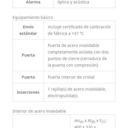
Alarma
óptica y acústica
Equipamiento básico
Envío
incluye certificado de calibración
estándar
de fábrica a +37 °C
Puerta de acero inoxidable
completamente aislada con dos
Puerta
puntos de cierre (cerradura de
la puerta con compresión)
Puerta
Puerta interior de cristal
1 rejilla(s) de acero inoxidable,
Inserciones
electropulida(s)
Interior de acero inoxidable
An
x Al
x F
:
(A)
(B)
(C)
400 x 320 x