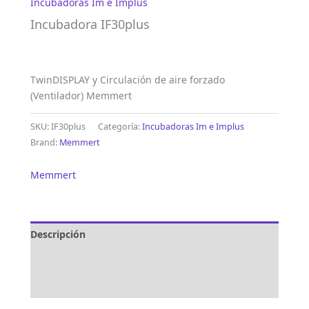
Incubadoras Im e Implus
Incubadora IF30plus
TwinDISPLAY y Circulación de aire forzado
(Ventilador) Memmert
SKU:
IF30plus
Categoría:
Incubadoras Im e Implus
Brand:
Memmert
Memmert
Descripción
Marca
Valoraciones (0)