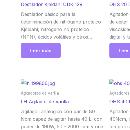
Destilador Kjeldahl UDK 129
OHS 20 Di
Destilador básico para la
Agitador
determinación de nitrógeno proteico
de agitar
Kjeldahl, nitrógeno no proteico
viscosida
(NPN), ácidos volátiles y otros
digital y
analitos. Una solución sencilla y
Leer más
Leer
fiable con características únicas.
Velp
Agitadores de varilla
Agitadores 
LH Agitador de Varilla
OHS 40 Di
Agitador analógico con par de 80
Agitador 
Ncm capaz de agitar hasta 40 L. con
40Ncm, in
poder de 190W, 50 – 2000 rpm y una
temporiz