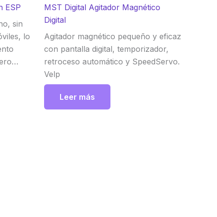
an ESP
MST Digital Agitador Magnético
Digital
no, sin
iles, lo
Agitador magnético pequeño y eficaz
ento
con pantalla digital, temporizador,
cero
retroceso automático y SpeedServo.
compacto
Velp
ios que
Leer más
ácil de
to en la