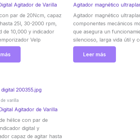
gital Agitador de Varilla
Agitador magnético ultrapl
 con par de 20Ncm, capaz
Agitador magnético ultrapla
 hasta 25l, 30-2000 rpm,
componentes mecánicos móv
d de 10,000 y indicador
que asegura un funcionami
 temporizador Velp
silencioso, larga vida útil y 
mantenimiento. Su diseño 
 más
Leer más
lo hace ideal para laborator
requieren un equipo fiable, f
limpiar y con alto rendimien
agitación de muestras. Velp
de varilla
gital Agitador de Varilla
de hélice con par de
dicador digital y
ador capaz de agitar hasta