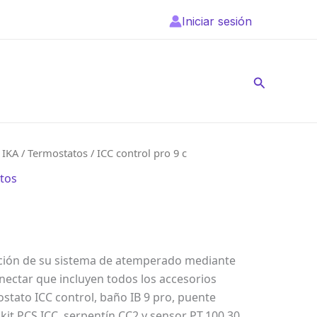
Iniciar sesión
Buscar
/
IKA
/
Termostatos
/ ICC control pro 9 c
tos
uración de su sistema de atemperado mediante
nectar que incluyen todos los accesorios
stato ICC control, baño IB 9 pro, puente
 kit PCS.ICC, serpentín CC2 y sensor PT 100.30.