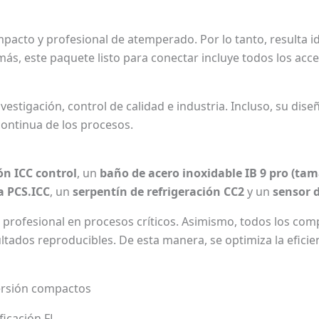
pacto y profesional de atemperado. Por lo tanto, resulta i
ás, este paquete listo para conectar incluye todos los acce
 investigación, control de calidad e industria. Incluso, su d
continua de los procesos.
n ICC control
, un
baño de acero inoxidable IB 9 pro (tam
a PCS.ICC
, un
serpentín de refrigeración CC2
y un
sensor 
o profesional en procesos críticos. Asimismo, todos los co
ados reproducibles. De esta manera, se optimiza la eficien
ersión compactos
ificación FL