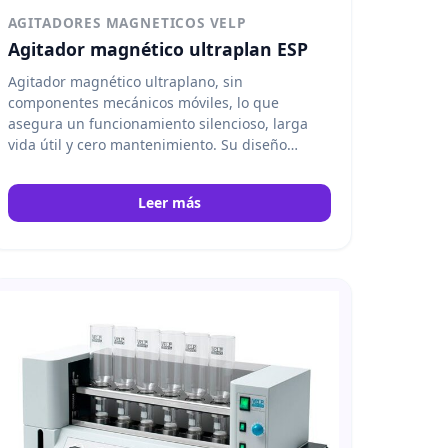
AGITADORES MAGNETICOS VELP
Agitador magnético ultraplan ESP
Agitador magnético ultraplano, sin
componentes mecánicos móviles, lo que
asegura un funcionamiento silencioso, larga
vida útil y cero mantenimiento. Su diseño
compacto lo hace ideal para laboratorios que
requieren un equipo fiable, fácil de limpiar y
Leer más
con alto rendimiento en la agitación de
muestras. Velp