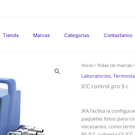
Tienda
Marcas
Categorias
Contactanos
Inicio
/
Todas las marcas
Laboratorios
,
Termosta
ICC control pro 9 c
IKA facilita la config
paquetes listos para co
necesarios, como termo
BS.ICC, cubierta CS.ICC,