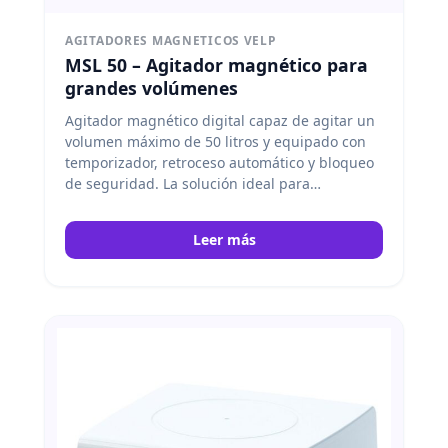
AGITADORES MAGNETICOS VELP
MSL 50 – Agitador magnético para
grandes volúmenes
Agitador magnético digital capaz de agitar un
volumen máximo de 50 litros y equipado con
temporizador, retroceso automático y bloqueo
de seguridad. La solución ideal para
aplicaciones que precisen de agitación de
grandes volúmenes en sectores como el
Leer más
biólogico, farmacéutico, biofarmacéutico y
nutracéutica. Velp