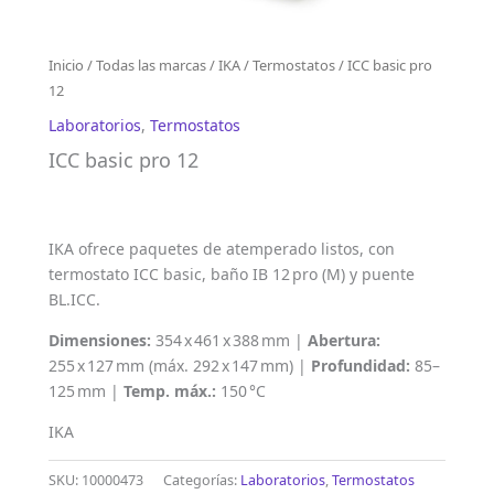
Inicio
/
Todas las marcas
/
IKA
/
Termostatos
/ ICC basic pro
12
Laboratorios
,
Termostatos
ICC basic pro 12
IKA ofrece paquetes de atemperado listos, con
termostato ICC basic, baño IB 12 pro (M) y puente
BL.ICC.
Dimensiones:
354 x 461 x 388 mm |
Abertura:
255 x 127 mm (máx. 292 x 147 mm) |
Profundidad:
85–
125 mm |
Temp. máx.:
150 °C
IKA
SKU:
10000473
Categorías:
Laboratorios
,
Termostatos