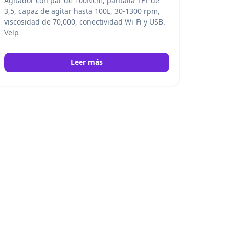
Agitador con par de 100Ncm, pantalla TFT de
3,5, capaz de agitar hasta 100L, 30-1300 rpm,
viscosidad de 70,000, conectividad Wi-Fi y USB.
Velp
Leer más