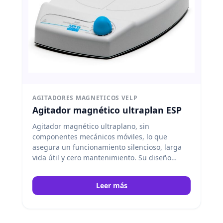
AGITADORES MAGNETICOS VELP
Agitador magnético ultraplan ESP
Agitador magnético ultraplano, sin
componentes mecánicos móviles, lo que
asegura un funcionamiento silencioso, larga
vida útil y cero mantenimiento. Su diseño
compacto lo hace ideal para laboratorios que
requieren un equipo fiable, fácil de limpiar y
Leer más
con alto rendimiento en la agitación de
muestras. Velp