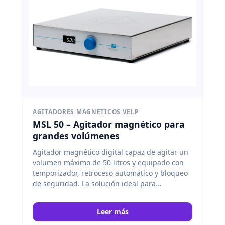
AGITADORES MAGNETICOS VELP
MSL 50 – Agitador magnético para
grandes volúmenes
Agitador magnético digital capaz de agitar un
volumen máximo de 50 litros y equipado con
temporizador, retroceso automático y bloqueo
de seguridad. La solución ideal para
aplicaciones que precisen de agitación de
grandes volúmenes en sectores como el
Leer más
biólogico, farmacéutico, biofarmacéutico y