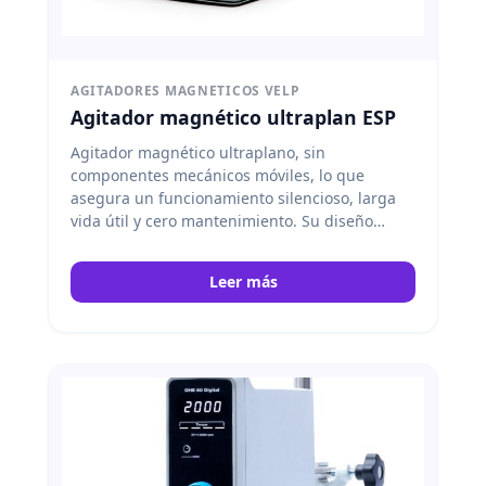
AGITADORES MAGNETICOS VELP
Agitador magnético ultraplan ESP
Agitador magnético ultraplano, sin
componentes mecánicos móviles, lo que
asegura un funcionamiento silencioso, larga
vida útil y cero mantenimiento. Su diseño
compacto lo hace ideal para laboratorios que
requieren un equipo fiable, fácil de limpiar y
Leer más
con alto rendimiento en la agitación de
muestras. Velp