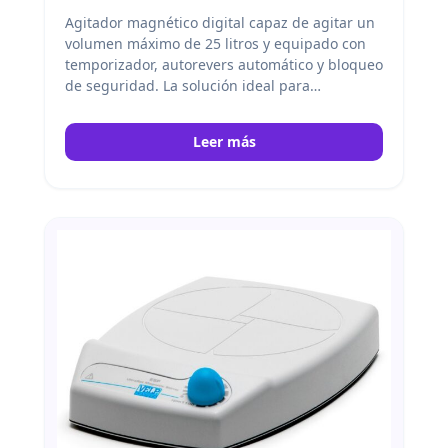
Agitador magnético digital capaz de agitar un
volumen máximo de 25 litros y equipado con
temporizador, autorevers automático y bloqueo
de seguridad. La solución ideal para
aplicaciones que precisen de agitación de
grandes volúmenes en sectores como el
Leer más
biólogico, farmacéutico, biofarmacéutico y
nutracéutica. Velp