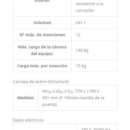
Interior
resistente a la
corrosión
Volumen
241 l
N° máx. de inserciones
12
Máx. carga de la cámara
140 kg
del equipo:
Carga máx. por inserción
15 kg
Carcasa de acero estructural
An
x Al
x F
: 759 x 1180 x
(D)
(E)
(F)
Medidas
691 mm (F +56mm manilla de la
puerta)
Datos eléctricos
230 V, 50/60 Hz