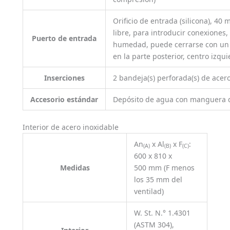
Orificio de entrada (silicona), 4
libre, para introducir conexiones,
Puerto de entrada
humedad, puede cerrarse con un t
en la parte posterior, centro izqu
Inserciones
2 bandeja(s) perforada(s) de acer
Accesorio estándar
Depósito de agua con manguera d
Interior de acero inoxidable
An
x Al
x F
:
(A)
(B)
(C)
600 x 810 x
Medidas
500 mm (F menos
los 35 mm del
ventilad)
W. St. N.° 1.4301
(ASTM 304),