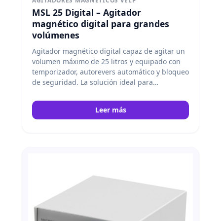
AGITADORES MAGNETICOS VELP
MSL 25 Digital – Agitador
magnético digital para grandes
volúmenes
Agitador magnético digital capaz de agitar un
volumen máximo de 25 litros y equipado con
temporizador, autorevers automático y bloqueo
de seguridad. La solución ideal para
aplicaciones que precisen de agitación de
grandes volúmenes en sectores como el
Leer más
biólogico, farmacéutico, biofarmacéutico y
nutracéutica. Velp