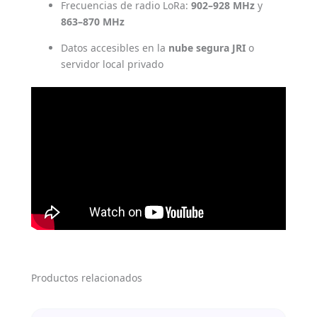
Frecuencias de radio LoRa:
902–928 MHz
y
863–870 MHz
Datos accesibles en la
nube segura JRI
o
servidor local privado
Productos relacionados